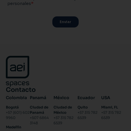
Contacto
Colombia
Panamá
México
Ecuador
USA
Bogotá
Ciudad de
Ciudad de
Quito
Miami, FL
+57 (601) 602
Panamá
México
+57 315 782
+57 315 782
9960
+507 6864
+57 315 782
6539
6539
3148
6539
Medellín