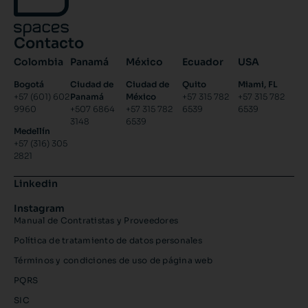
Contacto
Colombia
Panamá
México
Ecuador
USA
Bogotá
Ciudad de
Ciudad de
Quito
Miami, FL
+57 (601) 602
Panamá
México
+57 315 782
+57 315 782
9960
+507 6864
+57 315 782
6539
6539
3148
6539
Medellín
+57 (316) 305
2821
Linkedin
Instagram
Manual de Contratistas y Proveedores
Política de tratamiento de datos personales
Términos y condiciones de uso de página web
PQRS
SIC