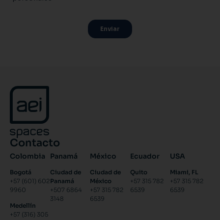
Contacto
Colombia
Panamá
México
Ecuador
USA
Bogotá
Ciudad de
Ciudad de
Quito
Miami, FL
+57 (601) 602
Panamá
México
+57 315 782
+57 315 782
9960
+507 6864
+57 315 782
6539
6539
3148
6539
Medellín
+57 (316) 305