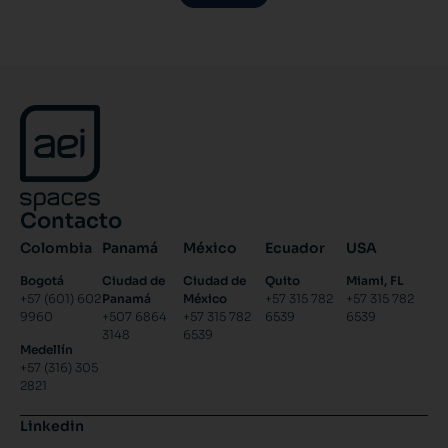
Contacto
Colombia
Panamá
México
Ecuador
USA
Bogotá
Ciudad de
Ciudad de
Quito
Miami, FL
+57 (601) 602
Panamá
México
+57 315 782
+57 315 782
9960
+507 6864
+57 315 782
6539
6539
3148
6539
Medellín
+57 (316) 305
2821
Linkedin