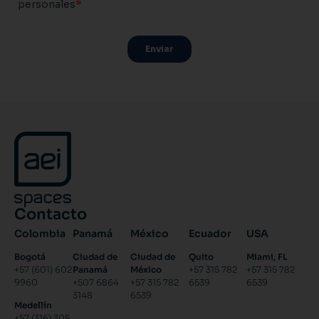
Contacto
Colombia
Panamá
México
Ecuador
USA
Bogotá
Ciudad de
Ciudad de
Quito
Miami, FL
+57 (601) 602
Panamá
México
+57 315 782
+57 315 782
9960
+507 6864
+57 315 782
6539
6539
3148
6539
Medellín
+57 (316) 305