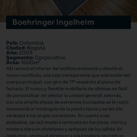
Boehringer Ingelheim
País:
Colombia
Ciudad:
Bogotá
Año:
2009
Segmento:
Corporativo
2
Área:
1600m
AEI renovó el interior del edificio existente y diseñó el
nuevo vestíbulo, una caja transparente que sobresale del
cuerpo principal, con giro de 17º respecto al plano de
fachada. El nuevo y flexible mobiliario de oficinas es fácil
de personalizar sin afectar la unidad general; además,
con una amplia elipse de extremos truncados se le restó
monotonía al rectángulo de la planta típica y se les dio
variedad a los largos corredores. En cuanto a los
acabados, se usó madera laminada en los pisos, vidrio y
madera clara en divisiones y apliques de luz cálida. En
cada piso, vecino al ascensor y a la escalera, se creó un