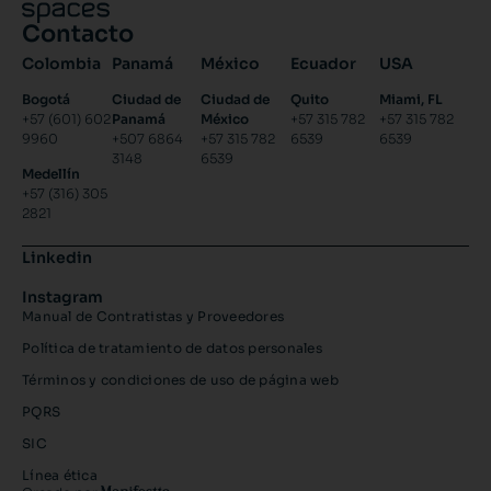
Contacto
Colombia
Panamá
México
Ecuador
USA
Bogotá
Ciudad de
Ciudad de
Quito
Miami, FL
+57 (601) 602
Panamá
México
+57 315 782
+57 315 782
9960
+507 6864
+57 315 782
6539
6539
3148
6539
Medellín
+57 (316) 305
2821
Linkedin
Instagram
Manual de Contratistas y Proveedores
Política de tratamiento de datos personales
Términos y condiciones de uso de página web
PQRS
SIC
Línea ética