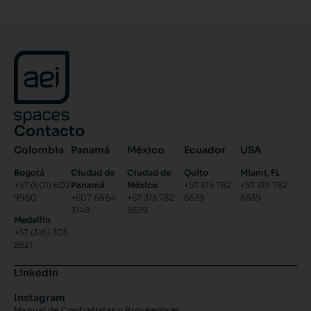
Contacto
Colombia
Panamá
México
Ecuador
USA
Bogotá
Ciudad de
Ciudad de
Quito
Miami, FL
+57 (601) 602
Panamá
México
+57 315 782
+57 315 782
9960
+507 6864
+57 315 782
6539
6539
3148
6539
Medellín
+57 (316) 305
2821
Linkedin
Instagram
Manual de Contratistas y Proveedores