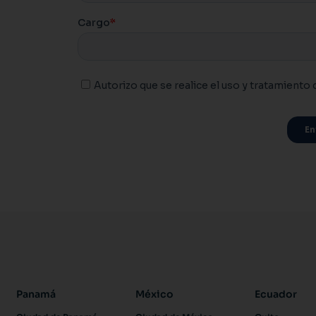
Panamá
México
Ecuador