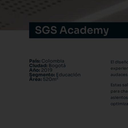
SGS Academy
País:
Colombia
El diseñ
Ciudad:
Bogotá
experien
Año:
2019
Segmento:
Educación
audaces
2
Área:
520m
Estas sa
para char
asientos
optimiza