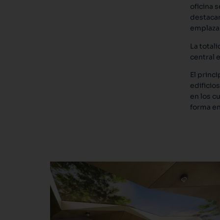
oficina 
destacar
emplaza
La total
central 
El princi
edificio
en los c
forma en 