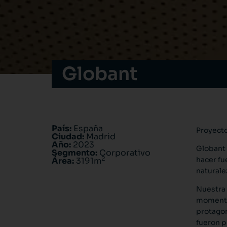
Globant
País:
España
Proyecto
Ciudad:
Madrid
Año:
2023
Globant 
Segmento:
Corporativo
2
hacer fu
Área:
3191m
naturale
Nuestra 
momentos
protagon
fueron p